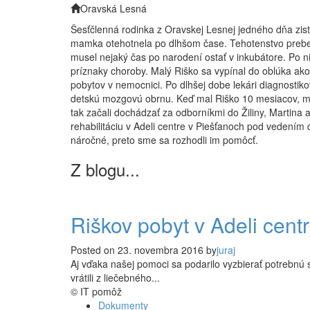
Oravská Lesná
Šesťčlenná rodinka z Oravskej Lesnej jedného dňa zisti
mamka otehotnela po dlhšom čase. Tehotenstvo prebehl
musel nejaký čas po narodení ostať v inkubátore. Po n
príznaky choroby. Malý Riško sa vypínal do oblúka ako
pobytov v nemocnici. Po dlhšej dobe lekári diagnostikov
detskú mozgovú obrnu. Keď mal Riško 10 mesiacov, mal
tak začali dochádzať za odborníkmi do Žiliny, Martina 
rehabilitáciu v Adeli centre v Piešťanoch pod vedením
náročné, preto sme sa rozhodli im pomôcť.
Z blogu...
Riškov pobyt v Adeli cent
Posted on
23. novembra 2016
by
juraj
Aj vďaka našej pomoci sa podarilo vyzbierať potrebnú
vrátili z liečebného...
© IT pomôž
Dokumenty