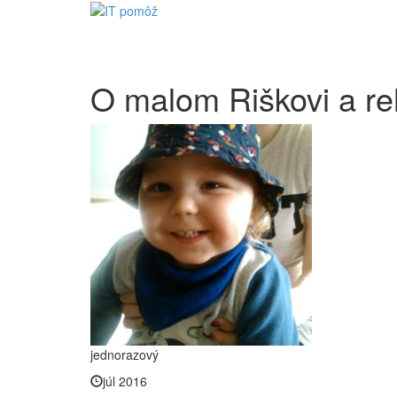
O malom Riškovi a reh
jednorazový
júl 2016