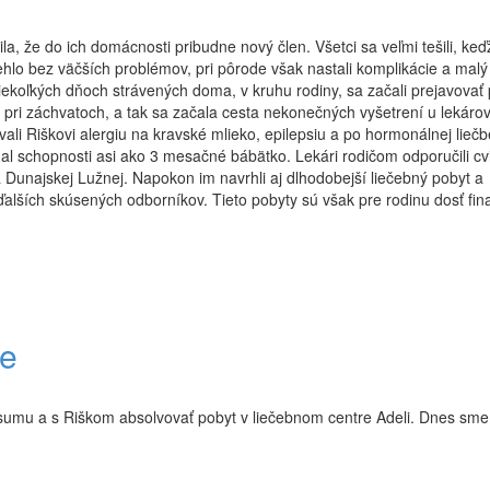
la, že do ich domácnosti pribudne nový člen. Všetci sa veľmi tešili, keď
o bez väčších problémov, pri pôrode však nastali komplikácie a malý
iekoľkých dňoch strávených doma, v kruhu rodiny, sa začali prejavovať
 pri záchvatoch, a tak sa začala cesta nekonečných vyšetrení u lekáro
ali Riškovi alergiu na kravské mlieko, epilepsiu a po hormonálnej liečb
 schopnosti asi ako 3 mesačné bábätko. Lekári rodičom odporučili cvi
a Dunajskej Lužnej. Napokon im navrhli aj dlhodobejší liečebný pobyt a
 ďalších skúsených odborníkov. Tieto pobyty sú však pre rodinu dosť fi
re
 sumu a s Riškom absolvovať pobyt v liečebnom centre Adeli. Dnes sme