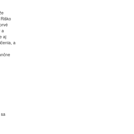
že
 Riško
 prvé
v a
e aj
čenia, a
nančne
 sa