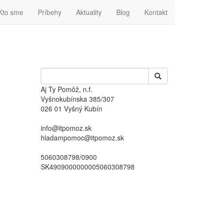
Kto sme
Príbehy
Aktuality
Blog
Kontakt
Aj Ty Pomôž, n.f.
Vyšnokubínska 385/307
026 01 Vyšný Kubín
info@itpomoz.sk
hladampomoc@itpomoz.sk
5060308798/0900
SK4909000000005060308798