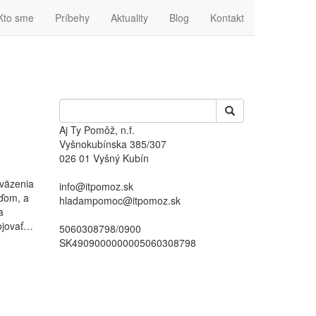
Kto sme
Príbehy
Aktuality
Blog
Kontakt
Aj Ty Pomôž, n.f.
Vyšnokubínska 385/307
026 01 Vyšný Kubín
 väzenia
info@itpomoz.sk
uďom, a
hladampomoc@itpomoz.sk
a
bojovať…
5060308798/0900
SK4909000000005060308798