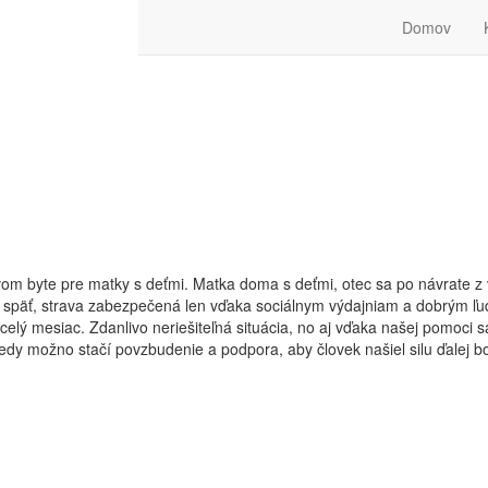
Domov
vom byte pre matky s deťmi. Matka doma s deťmi, otec sa po návrate z
t späť, strava zabezpečená len vďaka sociálnym výdajniam a dobrým ľ
elý mesiac. Zdanlivo neriešiteľná situácia, no aj vďaka našej pomoci s
kedy možno stačí povzbudenie a podpora, aby človek našiel silu ďalej 