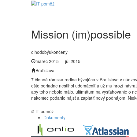
Mission (im)possible
dlhodobý
ukončený
marec 2015 - júl 2015
Bratislava
7 členná rómska rodina bývajúca v Bratislave v núdzo
ešte poriadne nestihol udomácniť a už mu hrozí návra
aby toho nebolo málo, ultimátum na vysťahovanie o nec
nakoniec podarilo nájsť a zaplatiť nový podnájom. Nie
© IT pomôž
Dokumenty