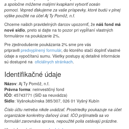
a spoločne môžeme malými kvapkami vytvoriť oceán
pomoci. Vopred ďakujeme za vaše príspevky, ktoré budú v plnej
výške použité na účel Aj Ty Pomôž, n.f.
Chceme našich pravidelných darcov upozorniť, že
náš fond má
nové sídlo
, preto si dajte na to pozor pri vypĺňaní vlastných
formulárov na poukázanie 2%.
Pre zjednodušenie poukázania 2% sme pre vás
pripravili
predvyplnený formulár
, do ktorého stačí doplniť vlastné
údaje a vypočítanú sumu. Všetky postupy aj detailné informácie
sú dostupné na
oficiálnych stránkach
.
Identifikačné údaje
Názov
: Aj Ty Pomôž, n.f.
Právna forma
: neinvestičný fond
IČO
: 45743771 (SID sa neuvádza)
Sídlo
: Vyšnokubínska 385/307, 026 01 Vyšný Kubín
Číslo účtu netreba nikde uvádzať. Prostriedky poukazuje na účet
organizácie konkrétny daňový úrad.
IČO prijímateľa sa vo
formulári zarovnáva sprava, nepoužité polia ostávajú prázdne.