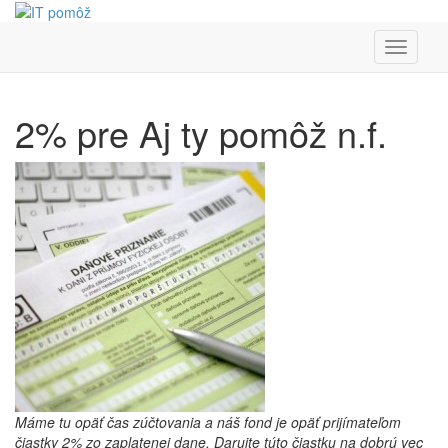
Toggle
navigati
2% pre Aj ty pomôž n.f.
Máme tu opäť čas zúčtovania a náš fond je opäť prijímateľom
čiastky 2% zo zaplatenej dane. Darujte túto čiastku na dobrú vec